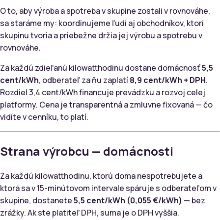
O to, aby výroba a spotreba v skupine zostali v rovnováhe,
sa staráme my: koordinujeme ľudí aj obchodníkov, ktorí
skupinu tvoria a priebežne držia jej výrobu a spotrebu v
rovnováhe.
Za každú zdieľanú kilowatthodinu dostane domácnosť
5,5
cent/kWh
, odberateľ za ňu zaplatí
8,9 cent/kWh + DPH
.
Rozdiel 3,4 cent/kWh financuje prevádzku a rozvoj celej
platformy. Cena je transparentná a zmluvne fixovaná — čo
vidíte v cenníku, to platí.
Strana výrobcu — domácnosti
Za každú kilowatthodinu, ktorú doma nespotrebujete a
ktorá sa v 15-minútovom intervale spáruje s odberateľom v
skupine, dostanete
5,5 cent/kWh (0,055 €/kWh)
— bez
zrážky. Ak ste platiteľ DPH, suma je o DPH vyššia.