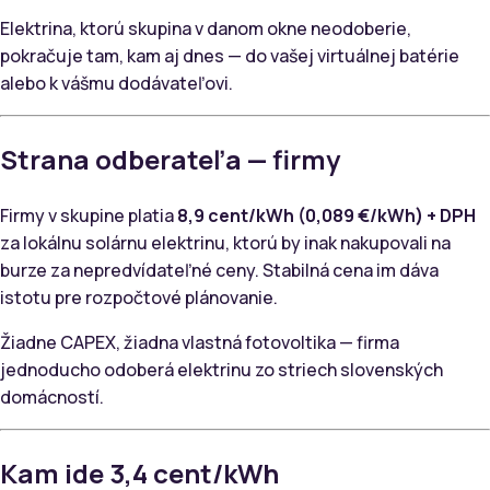
Elektrina, ktorú skupina v danom okne neodoberie,
pokračuje tam, kam aj dnes — do vašej virtuálnej batérie
alebo k vášmu dodávateľovi.
Strana odberateľa — firmy
Firmy v skupine platia
8,9 cent/kWh (0,089 €/kWh) + DPH
za lokálnu solárnu elektrinu, ktorú by inak nakupovali na
burze za nepredvídateľné ceny. Stabilná cena im dáva
istotu pre rozpočtové plánovanie.
Žiadne CAPEX, žiadna vlastná fotovoltika — firma
jednoducho odoberá elektrinu zo striech slovenských
domácností.
Kam ide 3,4 cent/kWh