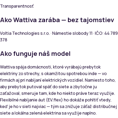
Transparentnosť
Ako Wattiva zarába — bez tajomstiev
Voltia Technologies s.r.o. · Námestie slobody 11 · IČO: 44 789
378
Ako funguje náš model
Wattiva spája domácnosti, ktoré vyrábajú prebytok
elektriny zo strechy, s okamžitou spotrebou inde — vo
firmách aj pri nabíjaní elektrických vozidiel. Namiesto toho,
aby prebytok putoval späť do siete a zbytočne ju
zaťažoval, smeruje tam, kde ho niekto práve teraz využije.
Flexibilné nabíjanie áut (EV.flex) ho dokáže pohltiť vtedy,
keď je ho v sieti najviac — tým sa znižuje záťaž distribučnej
siete a lokálna zelená elektrina sa využije naplno.