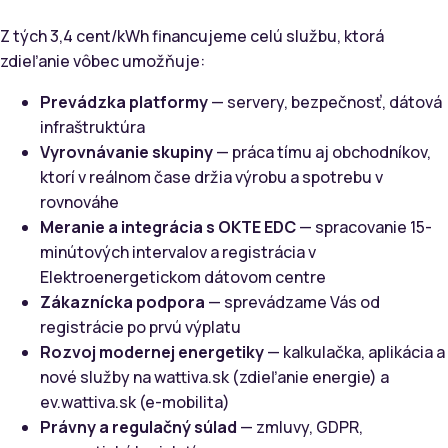
Z tých 3,4 cent/kWh financujeme celú službu, ktorá
zdieľanie vôbec umožňuje:
Prevádzka platformy
— servery, bezpečnosť, dátová
infraštruktúra
Vyrovnávanie skupiny
— práca tímu aj obchodníkov,
ktorí v reálnom čase držia výrobu a spotrebu v
rovnováhe
Meranie a integrácia s OKTE EDC
— spracovanie 15-
minútových intervalov a registrácia v
Elektroenergetickom dátovom centre
Zákaznícka podpora
— sprevádzame Vás od
registrácie po prvú výplatu
Rozvoj modernej energetiky
— kalkulačka, aplikácia a
nové služby na wattiva.sk (zdieľanie energie) a
ev.wattiva.sk (e-mobilita)
Právny a regulačný súlad
— zmluvy, GDPR,