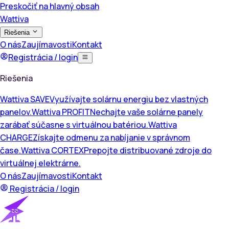
Preskočiť na hlavný obsah
Wattiva
Riešenia
O nás
Zaujímavosti
Kontakt
Registrácia / login
Riešenia
Wattiva SAVE
Využívajte solárnu energiu bez vlastných
panelov.
Wattiva PROFIT
Nechajte vaše solárne panely
zarábať súčasne s virtuálnou batériou.
Wattiva
CHARGE
Získajte odmenu za nabíjanie v správnom
čase.
Wattiva CORTEX
Prepojte distribuované zdroje do
virtuálnej elektrárne.
O nás
Zaujímavosti
Kontakt
Registrácia / login