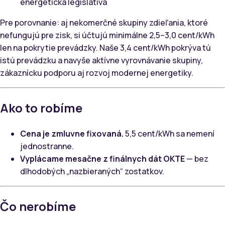
energetická legislatíva
Pre porovnanie: aj nekomerčné skupiny zdieľania, ktoré
nefungujú pre zisk, si účtujú minimálne 2,5–3,0 cent/kWh
len na pokrytie prevádzky. Naše 3,4 cent/kWh pokrýva tú
istú prevádzku a navyše aktívne vyrovnávanie skupiny,
zákaznícku podporu aj rozvoj modernej energetiky.
Ako to robíme
Cena je zmluvne fixovaná.
5,5 cent/kWh sa nemení
jednostranne.
Vyplácame mesačne z finálnych dát OKTE
— bez
dlhodobých „nazbieraných“ zostatkov.
Čo nerobíme