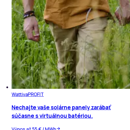
Wattiva
PROFIT
Nechajte vaše solárne panely zarábať
súčasne s virtuálnou batériou.
Výnos až 55 € / MWh