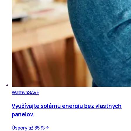
Wattiva
SAVE
Využívajte solárnu energiu bez vlastných
panelov.
Úspory až 35 %