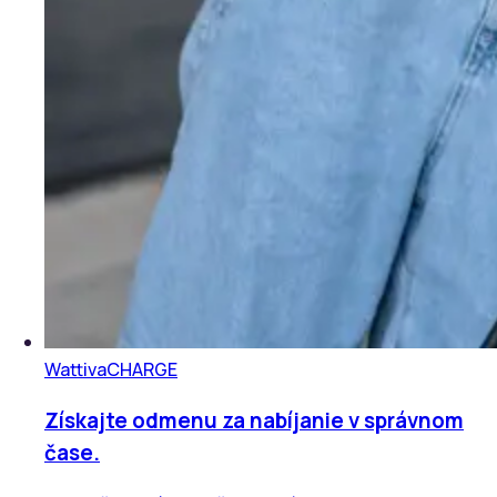
Wattiva
CHARGE
Získajte odmenu za nabíjanie v správnom
čase.