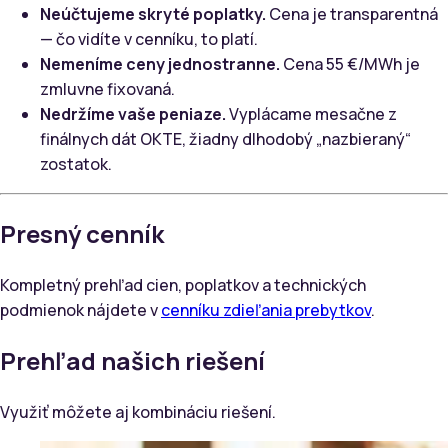
Neúčtujeme skryté poplatky.
Cena je transparentná
— čo vidíte v cenníku, to platí.
Nemeníme ceny jednostranne.
Cena 55 €/MWh je
zmluvne fixovaná.
Nedržíme vaše peniaze.
Vyplácame mesačne z
finálnych dát OKTE, žiadny dlhodobý „nazbieraný“
zostatok.
Presný cenník
Kompletný prehľad cien, poplatkov a technických
podmienok nájdete v
cenníku zdieľania prebytkov
.
Prehľad našich riešení
Využiť môžete aj kombináciu riešení.