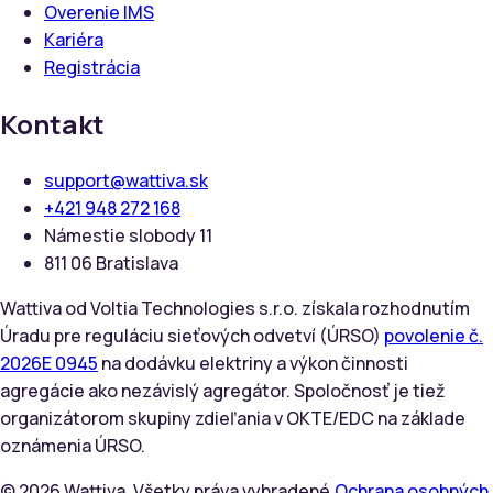
Overenie IMS
Kariéra
Registrácia
Kontakt
support@wattiva.sk
+421 948 272 168
Námestie slobody 11
811 06 Bratislava
Wattiva od Voltia Technologies s.r.o. získala rozhodnutím
Úradu pre reguláciu sieťových odvetví (ÚRSO)
povolenie č.
2026E 0945
na dodávku elektriny a výkon činnosti
agregácie ako nezávislý agregátor. Spoločnosť je tiež
organizátorom skupiny zdieľania v OKTE/EDC na základe
oznámenia ÚRSO.
©
2026
Wattiva. Všetky práva vyhradené.
Ochrana osobných