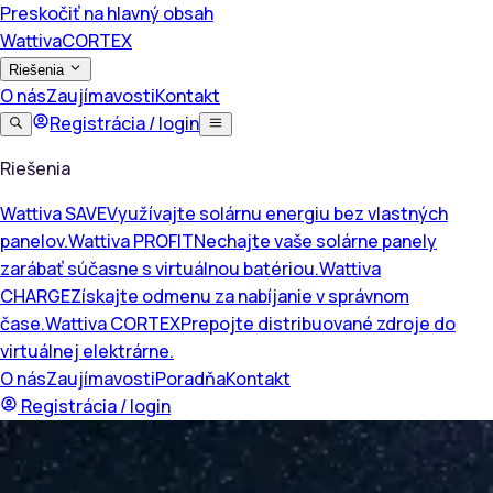
Preskočiť na hlavný obsah
Wattiva
CORTEX
Riešenia
O nás
Zaujímavosti
Kontakt
Registrácia / login
Riešenia
Wattiva SAVE
Využívajte solárnu energiu bez vlastných
panelov.
Wattiva PROFIT
Nechajte vaše solárne panely
zarábať súčasne s virtuálnou batériou.
Wattiva
CHARGE
Získajte odmenu za nabíjanie v správnom
čase.
Wattiva CORTEX
Prepojte distribuované zdroje do
virtuálnej elektrárne.
O nás
Zaujímavosti
Poradňa
Kontakt
Registrácia / login