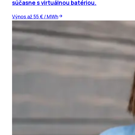
súčasne s virtuálnou batériou.
Výnos až 55 € / MWh