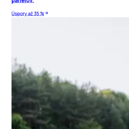
panelov.
Úspory až 35 %