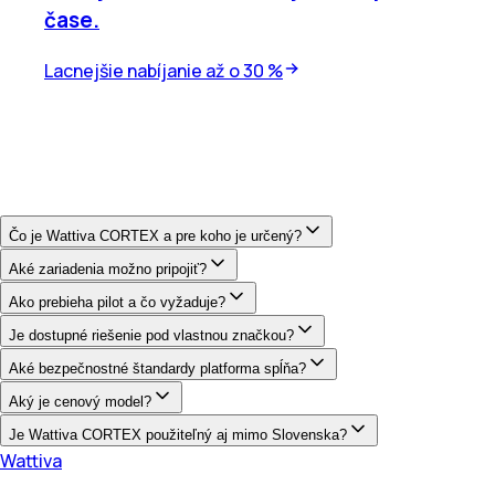
čase.
Lacnejšie nabíjanie až o 30 %
Čo je Wattiva CORTEX a pre koho je určený?
Aké zariadenia možno pripojiť?
Ako prebieha pilot a čo vyžaduje?
Je dostupné riešenie pod vlastnou značkou?
Aké bezpečnostné štandardy platforma spĺňa?
Aký je cenový model?
Je Wattiva CORTEX použiteľný aj mimo Slovenska?
Wattiva