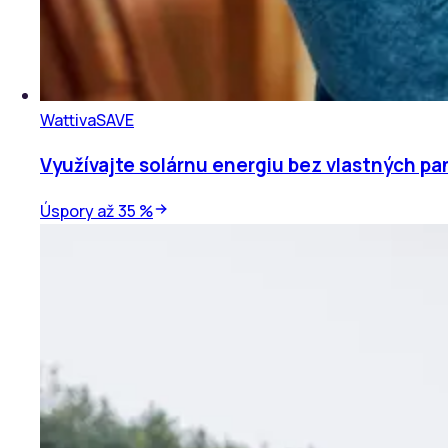
Wattiva
SAVE
Využívajte solárnu energiu bez vlastných pa
Úspory až 35 %