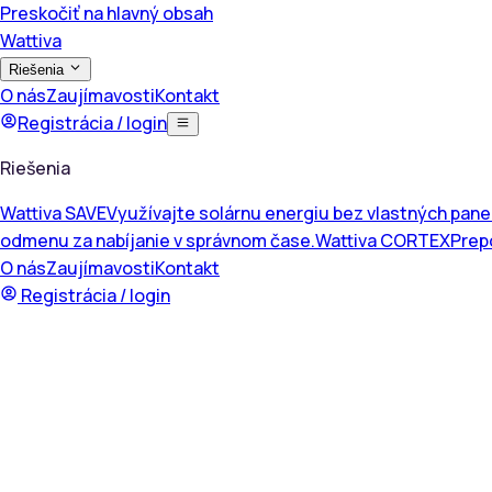
Preskočiť na hlavný obsah
Wattiva
Riešenia
O nás
Zaujímavosti
Kontakt
Registrácia / login
Riešenia
Wattiva SAVE
Využívajte solárnu energiu bez vlastných pane
odmenu za nabíjanie v správnom čase.
Wattiva CORTEX
Prepo
O nás
Zaujímavosti
Kontakt
Registrácia / login